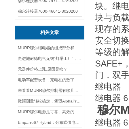
穆尔连接器7000-74711-4780200
块。继
穆尔连接器7000-46041-8020200
块与负
现存的系
相关文章
安全切
MURR穆尔继电器的组成部分和两大特性介绍
等级的解决
走进施耐德电气无锡“灯塔工厂”，感受20载创变之路
SAFE
元器件价格上涨,原因是啥？
门，双
电动车配套设备，充电桩的数字化和智能化
继电器
来看看MURR穆尔抑制器有哪几大优点？
继电器 6
微距测量轻松搞定，堡盟AlphaProx®电感式传感器
穆尔M
MURR穆尔电源是可靠、高效的能源解决方案
继电器 6
Emparro67 Hybrid：分布式供电新高度