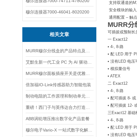
穆尔连接器7000-74711-4780200
 支持双通道的
 安全模块的输入
穆尔连接器7000-46041-8020200
 通用配置 – 触
MURR分线
可插拔或预制长
相关文章
一 Exact12
• 4-, 8-路
MURR穆尔分线盒的产品特点及使用说明
• 配 LED 用于 
• 没有LED 电压可
艾默生新一代工业 PC 为 AI 驱动的自动化提供*的加固计算平台
• 模拟量信号
MURR穆尔面板插座开关是优雅与功能的结合
• ATEX
二 Exact12
倍加福IO-Link传感器助力智能包装
• 4-, 8-路
制动电阻的工作原理和制动单元动作过程分析
• 配可插拔 8- 或
• 配可插拔 12- 
重磅！西门子与英伟达合力打造工业元宇宙
三Exact12 基
ABB涡轮增压推出数字化产品套餐
• 4-, 8-路
• 配 LED 用于 
穆尔电子Vario-X 一站式数字化解决方案
• 没有LED 电压可