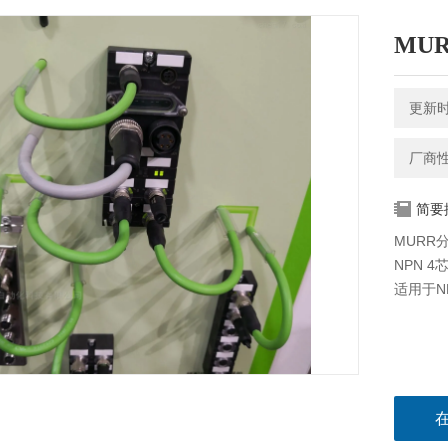
MUR
更新时间
厂商
简要
MURR分线
NPN 4芯
适用于NP