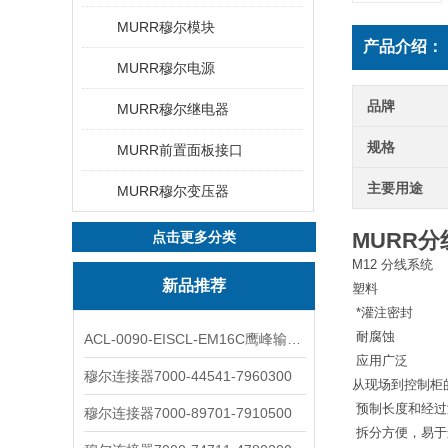
MURR穆尔模块
产品介绍：
MURR穆尔电源
品牌
MURR穆尔继电器
规格
MURR前置面板接口
主要用途
MURR穆尔变压器
MURR分线
点击更多分类
M12 分线系统
新品推荐
塑料
 *灌注密封
 耐腐蚀
ACL-0090-EISCL-EM16C鹰峰输出电抗器：为变频系统保驾护航
 应用广泛
穆尔连接器7000-44541-7960300
从现场到控制柜
 预制长度和
穆尔连接器7000-89701-7910500
 拆分方便，