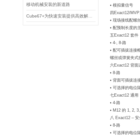
移动机械安装的新道路
• 模拟量信号
四Exact12/MV
Cube67+为快速安装提供高效解决方案
• 现场接线配
• 配预制长度
五Exact12 套件
• 4-, 8-路
• 配可插拔连接
螺丝或弹簧夹式
六Exact12 背
• 8-路
• 背面可插拔连
• 可选择的电位
七Exact12 通用
• 4-路
• M12 的 1, 2
八 Exact12 
• 8-路
• 可选择的电位