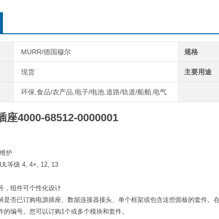
面可找
MURR/德国穆尔
规格
现货
主要用途
环保,食品/农产品,电子/电池,道路/轨道/船舶,电气
插座
4000-68512-0000001
、维护
UL等级 4, 4×, 12, 13
号，组件可个性化设计
解是否已订购电源插座、数据连接器接头、单个框架或包含这些面板的套件。
件的编号。您可以订购1个或多个模块和套件。