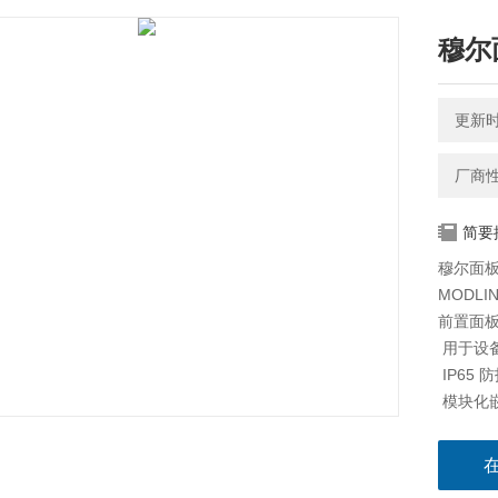
穆尔
更新时间
厂商
简要
穆尔面
MODLI
前置面
 用
 IP65
 模块
通过我
货号可
或包含