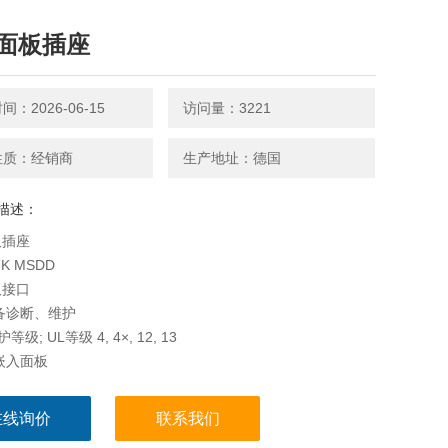
面板插座
：2026-06-15
访问量：3221
性质：经销商
生产地址：德国
描述：
板插座
NK MSDD
板接口
于设备诊断、维护
 防护等级; UL等级 4, 4×, 12, 13
化嵌入面板
们有的货号，组件可个性化设计
方便您了解是否已订购电源插座、数据连接器接头、单个框架
在线询价
联系我们
这些面板的套件。在以下页