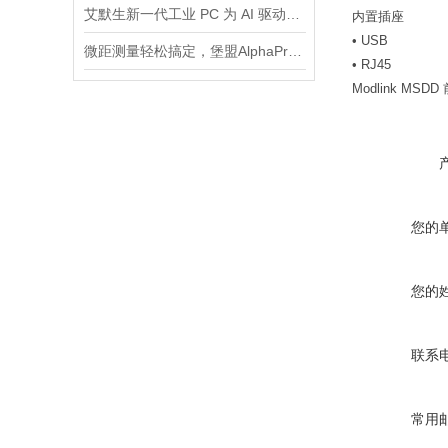
艾默生新一代工业 PC 为 AI 驱动的自动化提供*的加固计算平台
内置插座
• USB
微距测量轻松搞定，堡盟AlphaProx®电感式传感器
• RJ45
Modlink MS
您的
您的
联系
常用