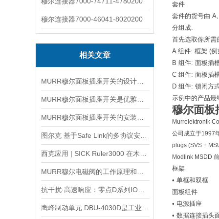
穆尔连接器7000-74711-4780200
套件
套件的货号由 A, B
穆尔连接器7000-46041-8020200
分组成.
首先选取你所需
A 组件: 框架 (例
相关文章
B 组件: 面板插槽 1
C 组件: 面板插槽 2
MURR穆尔面板插座开关的设计与功能解析
D 组件: 锁闭方式 
示例中的产品最终货号
MURR穆尔面板插座开关是优雅与功能的结合
穆尔面板
MURR穆尔面板插座开关的安装流程主要以清洁到接线到固定
Murrelektronik C
公司成立于1997年，生产的
图尔克 基于Safe Link的多协议安全模块
plugs (SVS + M
西克应用 | SICK Ruler3000 在木栈板视觉检测中的应用
Modlink MSD
框架
MURR穆尔电磁阀的工作原理和结构组成介绍
• 单框和双框
抗干扰·高速响应：零点D系列IO模块为压铸电焊一体机护航
面板组件
• 电源插座
鹰峰制动单元 DBU-4030D是工业自动化系统的安全保障
• 数据连接插头