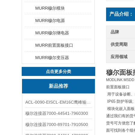
MURR穆尔模块
产品介绍：
MURR穆尔电源
品牌
MURR穆尔继电器
供货周期
MURR前置面板接口
应用领域
MURR穆尔变压器
穆尔面板
点击更多分类
MODLINK MSDD
新品推荐
前置面板接口
 用于设备诊断
 IP65 防护等级; 
ACL-0090-EISCL-EM16C鹰峰输出电抗器：为变频系统保驾护航
 模块化嵌入面板
穆尔连接器7000-44541-7960300
通过我们有的货
货号可方便您了
穆尔连接器7000-89701-7910500
面可找到各个组