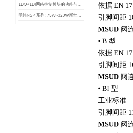
依据
EN 17
1DO+1DI网络控制模块的功能与应用
明纬NSP 系列: 75W~320W新世代内建PFC高可靠小型高效机壳电源
引脚间距
1
MSUD
阀
• B
型
依据
EN 17
引脚间距
1
MSUD
阀
• BI
型
工业标准
引脚间距
1
MSUD
阀