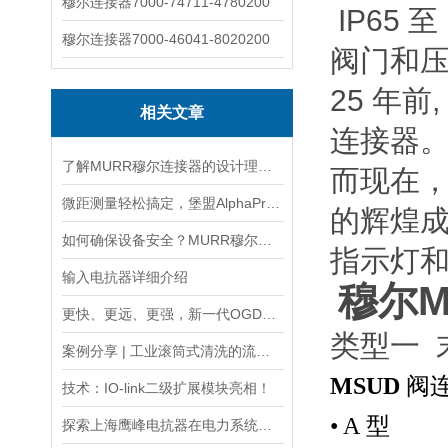
穆尔连接器7000-74711-4780200
 IP65
穆尔连接器7000-46041-8020200
阀门和
25 年
相关文章
连接器。
了解MURR穆尔连接器的设计理念与特点
而现在
微距测量轻松搞定，堡盟AlphaProx®电感式传感器
的辉煌成
如何确保设备安全？MURR穆尔电源85001的保护功能？
指示灯和
输入电抗器详细介绍
穆尔M
更快、更远、更强，新一代OGD25系列激光测距传感器
类型一 
案例分享 | 工业滚筒式清洗的流量监测
MSUD
阀
技术：IO-link二级扩展模块亮相！
• A
型
探索上海鹰峰电抗器在电力系统中的应用