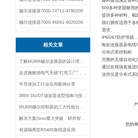
随时随地满足各种
500多种坚固耐用
穆尔连接器7000-74711-4780200
提供多种材料、截
穆尔连接器7000-46041-8020200
我们拥有适用于各种
需求。
IP65/67防护等
相关文章
每款连接器及电缆
分布式零控制柜
完整的无缝自动化
了解MURR穆尔连接器的设计理念与特点
通过在现场直接进
走进施耐德电气无锡“灯塔工厂”，感受20载创变之路
这些仅是分布式系
半导体加工行业应用案例分享
380V DU/DT滤波器选型指南与技术解析
MURR穆尔抑制器的三大性能分别是什么？
解决方案|5nm重大突破，研祥智能助力半导体企业高效发展！
您的
有源隔离型RS485集线器应用