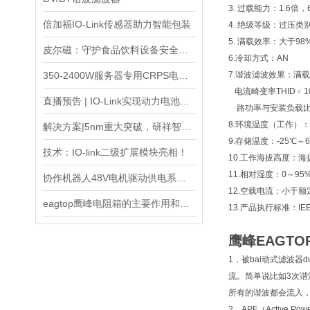
3. 过载能力：1.6倍，6
倍加福IO-Link传感器助力智能包装
4. 绝级等级：过压类别II
5. 满载效率：大于98
皮尔磁：守护食品饮料设备安全的利器
6.冷却方式：AN
350-2400W服务器专用CRPS电源——LMS系列
7.谐波滤波效果：满
电流畸变率THID﹤1
直播预告 | IO-Link实现动力电池制造无缝通信
路功率与安装负载比﹥
8.环境温度（工作）：
解决方案|5nm重大突破，研祥智能助力半导体企业高效发展！
9.存储温度：-25℃～6
技术：IO-link二级扩展模块亮相！
10.工作海拔高度：海拔
11.相对湿度：0～95
协作机器人48V电机驱动供电系统电感选型
12.空载电流：小于额
eagtop鹰峰电阻箱的主要作用和特点是什么
13.产品执行标准：IEEE5
鹰峰EAGT
1，被bai动式滤波
流。简单说比如3次谐
所有的谐波都会流入
2，APF（Activ