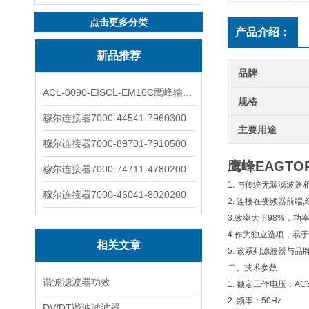
点击更多分类
产品介绍：
新品推荐
品牌
ACL-0090-EISCL-EM16C鹰峰输出电抗器：为变频系统保驾护航
规格
穆尔连接器7000-44541-7960300
主要用途
穆尔连接器7000-89701-7910500
鹰峰EAGT
穆尔连接器7000-74711-4780200
1. 与传统无源滤波
穆尔连接器7000-46041-8020200
2. 连接在变频器前
3.效率大于98%，
4.作为独立选项，易
相关文章
5. 该系列滤波器与品
二、技术参数
谐波滤波器功效
1. 额定工作电压：AC3
2. 频率：50Hz
DV/DT谐波滤波器