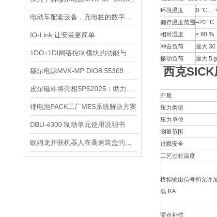
环境温度
0 °C ...
电动车配套设备，充电桩的数字化和智能化
储存温度范围
–20 °C .
IO-Link 让安装更简单
相对湿度
≤ 90 %
冲击负荷
最大 30
1DO+1DI网络控制模块的功能与应用
振动负荷
最大 5 g
西克SIC
穆尔电源MVK-MP DIO8:55309的兼容性与扩展性分析
皮尔磁即将亮相SPS2025：助力生产领域的数字化转型
介质
锂电池PACK工厂MES系统解决方案
压力类型
压力单位
DBU-4300 制动单元使用说明书
测量范围
欧姆龙并联机器人在高速装盒的应用
过载安全
工艺过程温度
模拟输出信号和允许
载 RA
零点补偿