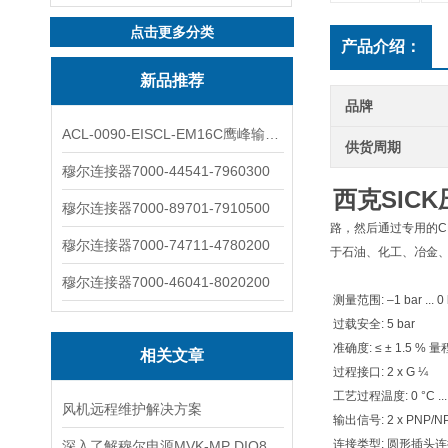
点击更多分类
产品介绍：
新品推荐
品牌
ACL-0090-EISCL-EM16C鹰峰输出电抗器：为变频系统保驾护航
供货周期
穆尔连接器7000-44541-7960300
西克SIC
穆尔连接器7000-89701-7910500
路，然后通过专用的
穆尔连接器7000-74711-4780200
于石油、化工、冶金
穆尔连接器7000-46041-8020200
测量范围: –1 bar ... 0 
过载安全: 5 bar
准确度: ≤ ± 1.5 % 量
相关文章
过程接口: 2 x G ¼
工艺过程温度: 0 °C ... 
风机远程维护解决方案
输出信号: 2 x PNP/
连接类型: 圆形插头连接器
深入了解穆尔电源MVK-MP DIO8:55309的工作原理和结构