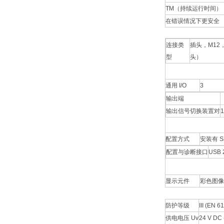
TM（持续运行时间）
在错误情况下更安全
连接类
插头，M12
型
头）
通用 I/O
3
输出端
输出信号切换装置对
1
配置方式
安装有 S
配置与诊断接口
USB 2
显示元件
彩色图像显
防护等级
III (EN 6
供电电压 Uv
24 V DC 