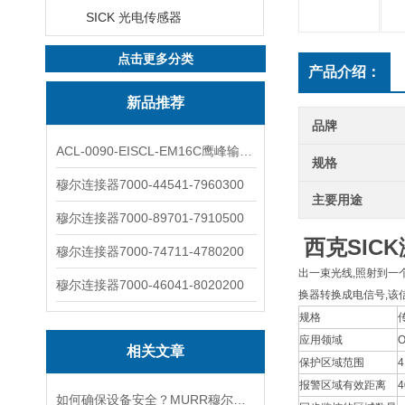
SICK 光电传感器
点击更多分类
产品介绍：
新品推荐
品牌
ACL-0090-EISCL-EM16C鹰峰输出电抗器：为变频系统保驾护航
规格
穆尔连接器7000-44541-7960300
主要用途
穆尔连接器7000-89701-7910500
西克SIC
穆尔连接器7000-74711-4780200
出一束光线,照射到一
穆尔连接器7000-46041-8020200
换器转换成电信号,该
规格
应用领域
O
相关文章
保护区域范围
4
报警区域有效距离
4
如何确保设备安全？MURR穆尔电源85001的保护功能？