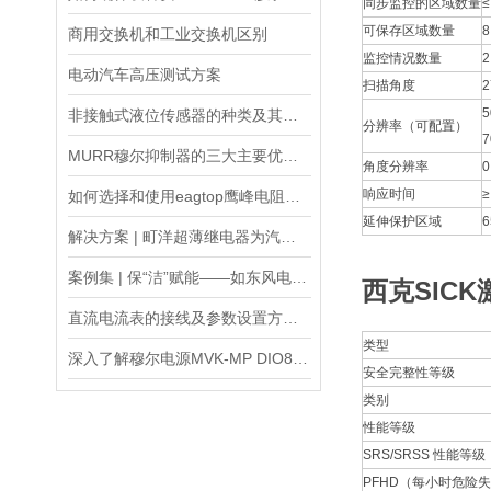
同步监控的区域数量
≤
可保存区域数量
8
商用交换机和工业交换机区别
监控情况数量
2
电动汽车高压测试方案
扫描角度
2
5
非接触式液位传感器的种类及其特点介绍
分辨率（可配置）
7
MURR穆尔抑制器的三大主要优势分别是什么
角度分辨率
0
响应时间
≥
如何选择和使用eagtop鹰峰电阻箱？
延伸保护区域
6
解决方案 | 町洋超薄继电器为汽车产线撑起“神经中枢”
案例集 | 保“洁”赋能——如东风电陆上换流站暖通系统应用
西克SIC
直流电流表的接线及参数设置方法（报警、通讯、变送）
类型
深入了解穆尔电源MVK-MP DIO8:55309的工作原理和结构
安全完整性等级
类别
性能等级
SRS/SRSS 性能等级
PFHD（每小时危险