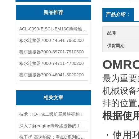
新品推荐
产品介绍：
ACL-0090-EISCL-EM16C鹰峰输出电抗器：为变频系统保驾护航
品牌
穆尔连接器7000-44541-7960300
供货周期
穆尔连接器7000-89701-7910500
OMR
穆尔连接器7000-74711-4780200
穆尔连接器7000-46041-8020200
最为重要
机械设备
相关文章
排的位置
根据使
技术：IO-link二级扩展模块亮相！
深入了解eagtop鹰峰滤波器的工作原理
・使用
抗干扰·高速响应：零点D系列IO模块为压铸电焊一体机护航