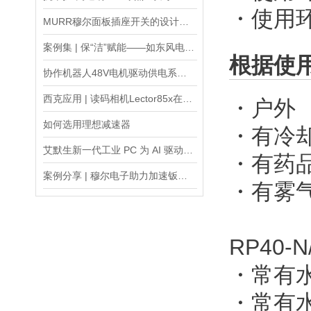
・使用
MURR穆尔面板插座开关的设计与功能解析
案例集 | 保“洁”赋能——如东风电陆上换流站暖通系统应用
根据使
协作机器人48V电机驱动供电系统电感选型
西克应用 | 读码相机Lector85x在机场的应用
・户外
如何选用理想减速器
・有冷
艾默生新一代工业 PC 为 AI 驱动的自动化提供*的加固计算平台
・有药
案例分享 | 穆尔电子助力加速钣金加工数字化进程
・有
RP40-N
・常有
・常有