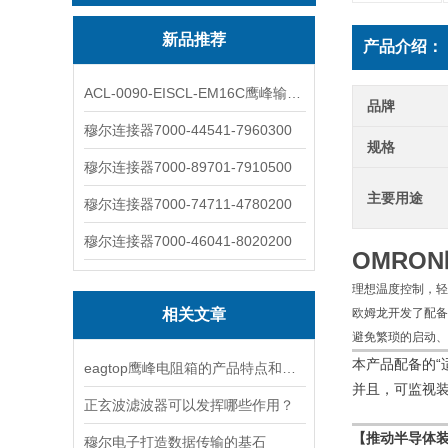
新品推荐
产品介绍：
ACL-0090-EISCL-EM16C鹰峰输出电抗器：为变频系统保驾护航
品牌
穆尔连接器7000-44541-7960300
规格
穆尔连接器7000-89701-7910500
主要用途
穆尔连接器7000-74711-4780200
穆尔连接器7000-46041-8020200
OMRO
理想温度控制，轻
相关文章
欧姆龙开发了配备
避免繁琐的启动、
本产品配备的“
eagtop鹰峰电阻箱的产品特点和主要作用是什么
并且，可监视
正玄波滤波器可以发挥哪些作用？
【推动半导体
穆尔电子打造数据传输的基石