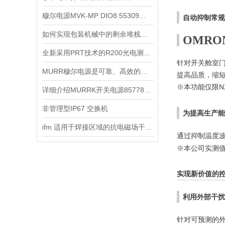
穆尔电源MVK-MP DIO8:55309的兼容性与扩展性分析
自动抑制常规
如何实现包装机械中的剩余堆栈的安全监测
OMRO
全新采用PRT技术的R200光电测距传感器
针对开关舱室
MURR穆尔电源是可靠、高效的能源解决方案
提高品质，缩
※本功能仅限
N
详细介绍MURRK开关电源857781的特点与优势
非管理型IP67 交换机
为提高生产能
ifm 适用于焊接区域的抗电磁场干扰的Kplus传感器
通过抑制温度
※本公司实测
实现新价值的
利用外部干扰
针对可预测的