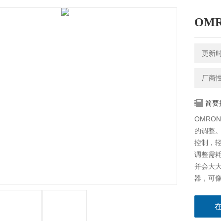
OM
更新时间
厂商
简要
OMRON
的调整
控制，
调整需
并会大大
器，可
以确保