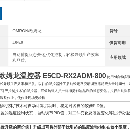
OMRON/欧姆龙
货号
48*48
供货周期
自动捕捉状态变化,优化控制，轻松兼顾生产效率
应用领域
和品质。
N欧姆龙温控器
E5CD-RX2ADM-800
使用AI自动实
松兼顾生产效率和品质。以往的温控器除了启动设定及变动调整需耗费大量时间外，
“适应控制技术"的温控器，可像熟练人员一样捕捉影响品质的状态变化，执行自动温
调整作业，使作业现场更轻松。
适应控制"技术可自动计算启动时、稳定时各自的较佳
PID
值。
装置的温度控制状态，自动调节
PID
值，对工件变化及装置变化等进行较佳
装置升级的新价值】升级成可将外部干扰引起的温度波动控制在较小限度