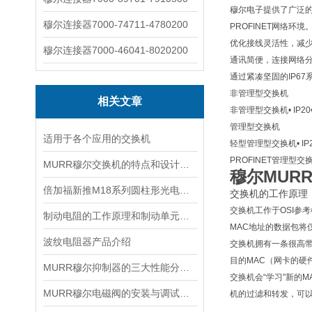
穆尔电子提供了广泛的
穆尔连接器7000-74711-4780200
PROFINET网络环境
优化接线灵活性，减少
穆尔连接器7000-46041-8020200
通讯简便，连接网络分
通过紧凑坚固的IP6
非管理型交换机
相关文章
非管理型交换机• IP20• I
管理型交换机
适用于各个应用的交换机
轻型管理型交换机• IP20
PROFINET管理型交换机•
MURR穆尔交换机的特点和设计选型的一般原则
穆尔MUR
倍加福新推M18系列圆柱形光电传感器，通用更灵活
交换机的工作原理
交换机工作于OSI参
制动电阻的工作原理和制动单元动作过程分析
MAC地址的数据包
波纹电阻器产品介绍
交换机拥有一条很高
目的MAC（网卡的硬
MURR穆尔抑制器的三大性能分别是什么？
交换机会“学习"新的
MURR穆尔电磁阀的安装与调试步骤说明
机的过滤和转发，可