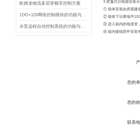
3.壁龛式分线箱安装
欧姆龙物流多层穿梭车控制方案
① 箱体安装由房屋建
1DO+1DI网络控制模块的功能与应用
② 箱体下沿离地坪100
③ 进入箱内的电缆管
水泵远程自动控制系统的功能与场景化应用
④ 箱内接续部件安装
您的
您的
联系