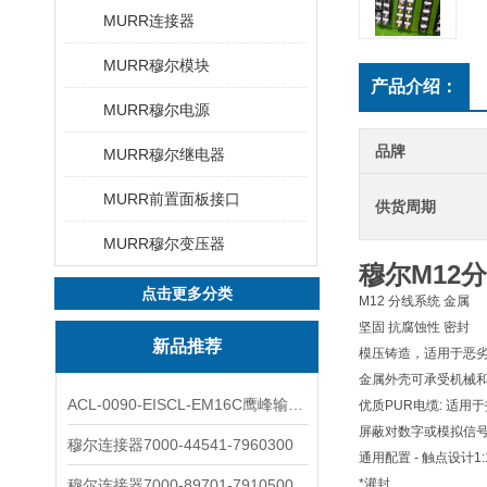
MURR连接器
MURR穆尔模块
产品介绍：
MURR穆尔电源
品牌
MURR穆尔继电器
MURR前置面板接口
供货周期
MURR穆尔变压器
穆尔M12
点击更多分类
M12 分线系统 金属
坚固 抗腐蚀性 密封
新品推荐
模压铸造，适用于恶
金属外壳可承受机械和
ACL-0090-EISCL-EM16C鹰峰输出电抗器：为变频系统保驾护航
优质PUR电缆: 适用
屏蔽对数字或模拟信号
穆尔连接器7000-44541-7960300
通用配置 - 触点设计1:
穆尔连接器7000-89701-7910500
*灌封