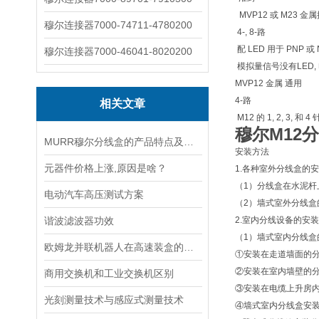
MVP12 或 M23 金
穆尔连接器7000-74711-4780200
4-, 8-路
配 LED 用于 PNP 或
穆尔连接器7000-46041-8020200
模拟量信号没有LED, 电
MVP12 金属 通用
4-路
相关文章
M12 的 1, 2, 3, 
穆尔M12
MURR穆尔分线盒的产品特点及使用说明
安装方法
元器件价格上涨,原因是啥？
1.各种室外分线盒的
（1）分线盒在水泥杆
电动汽车高压测试方案
（2）墙式室外分线盒
谐波滤波器功效
2.室内分线设备的安装
（1）墙式室内分线盒
欧姆龙并联机器人在高速装盒的应用方案
①安装在走道墙面的分
②安装在室内墙壁的分
商用交换机和工业交换机区别
③安装在电缆上升房内
光刻测量技术与感应式测量技术
④墙式室内分线盒安