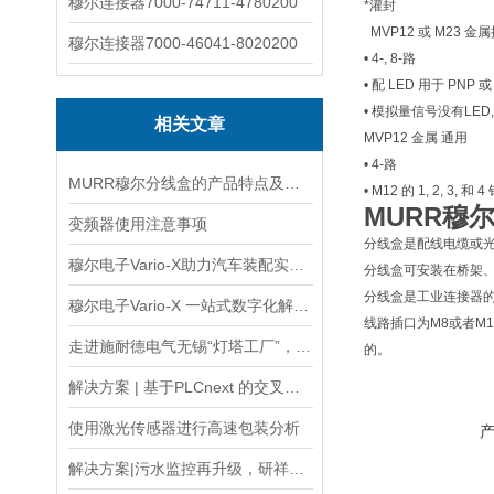
穆尔连接器7000-74711-4780200
*灌封
MVP12 或 M23 金
穆尔连接器7000-46041-8020200
• 4-, 8-路
• 配 LED 用于 PNP 
• 模拟量信号没有LED, 
相关文章
MVP12 金属 通用
• 4-路
MURR穆尔分线盒的产品特点及使用说明
• M12 的 1, 2, 3,
MURR穆
变频器使用注意事项
分线盒是配线电缆或
穆尔电子Vario-X助力汽车装配实现柔性化生产新突破
分线盒可安装在桥架
分线盒是工业连接器的
穆尔电子Vario-X 一站式数字化解决方案
线路插口为M8或者M
走进施耐德电气无锡“灯塔工厂”，感受20载创变之路
的。
解决方案 | 基于PLCnext 的交叉带分拣控制系统
使用激光传感器进行高速包装分析
解决方案|污水监控再升级，研祥智能助力环保治理绿色革新