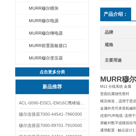
MURR穆尔模块
产品介绍：
MURR穆尔电源
品牌
MURR穆尔继电器
规格
MURR前置面板接口
MURR穆尔变压器
主要用途
点击更多分类
MURR穆
新品推荐
M12 分线系统 金属
坚固抗腐蚀性密封
模压铸造，适用于恶
ACL-0090-EISCL-EM16C鹰峰输出电抗器：为变频系统保驾护航
金属外壳可承受机械和
穆尔连接器7000-44541-7960300
优质PUR电缆: 适用
屏蔽对数字或模拟
穆尔连接器7000-89701-7910500
通用配置 - 触点设计1:1 