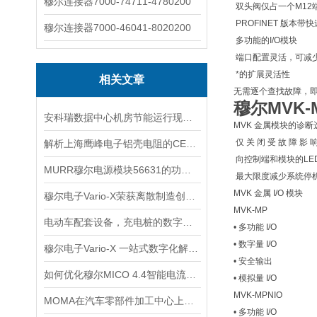
穆尔连接器7000-74711-4780200
 双头阀仅占一个M12
 PROFINET 版本带快
穆尔连接器7000-46041-8020200
 多功能的I/O模块
 端口配置灵活，
 *的扩展灵活性
相关文章
无需逐个查找故障，
穆尔MVK-
安科瑞数据中心机房节能运行现状与问题分析
MVK 金属模块的诊
 仅 关 闭 受 故 障 影
解析上海鹰峰电子铝壳电阻的CE认证符合性
 向控制端和模块的L
MURR穆尔电源模块56631的功能特性和使用优点
 最大限度减少系统
MVK 金属 I/O 模块
穆尔电子Vario-X荣获离散制造创新奖，助力汽车装配实现柔性化生产新突破
MVK-MP
电动车配套设备，充电桩的数字化和智能化
• 多功能 I/O
• 数字量 I/O
穆尔电子Vario-X 一站式数字化解决方案
• 安全输出
如何优化穆尔MICO 4.4智能电流分配器的性能？
• 模拟量 I/O
MVK-MPNIO
MOMA在汽车零部件加工中心上下料的应用
• 多功能 I/O