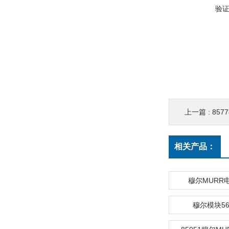
验
上一篇 :
857
相关产品：
穆尔MURR电
穆尔模块566