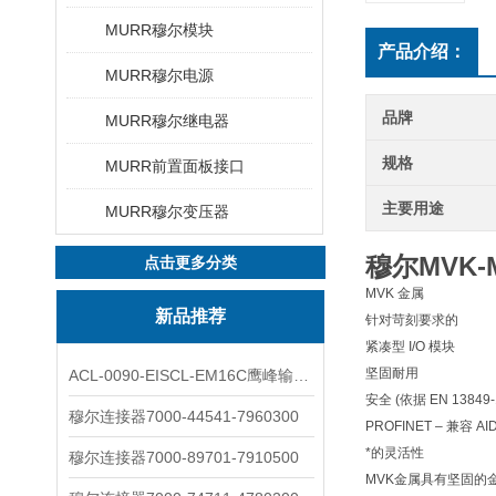
MURR穆尔模块
产品介绍：
MURR穆尔电源
品牌
MURR穆尔继电器
规格
MURR前置面板接口
主要用途
MURR穆尔变压器
穆尔MVK-
点击更多分类
MVK 金属
新品推荐
针对苛刻要求的
紧凑型 I/O 模块
坚固耐用
ACL-0090-EISCL-EM16C鹰峰输出电抗器：为变频系统保驾护航
安全 (依据 EN 1384
穆尔连接器7000-44541-7960300
PROFINET – 兼容 AI
*的灵活性
穆尔连接器7000-89701-7910500
MVK金属具有坚固的