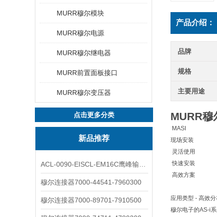
MURR穆尔模块
产品介绍：
MURR穆尔电源
品牌
MURR穆尔继电器
规格
MURR前置面板接口
主要用途
MURR穆尔变压器
MURR穆
点击更多分类
MASI
新品推荐
现场安装
 灵活使用
 快速安装
ACL-0090-EISCL-EM16C鹰峰输出电抗器：为变频系统保驾护航
 高效方案
穆尔连接器7000-44541-7960300
应用类型 - 高效
穆尔连接器7000-89701-7910500
穆尔电子的AS-