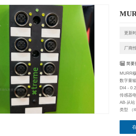
MU
更新时间
厂商
简要
MURR穆
数字量
DI4 - 0
传感器电
AB-从站
类型 （IO
地址范