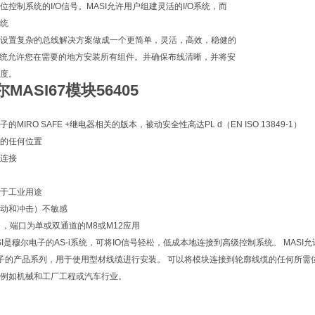
控制系统的I/O信号。MASI允许用户组建灵活的I/O系统，而
统
设置复杂的总线解决方案做成一个更简单，灵活，高效，稳健的
I/O系统允许您在需要的地方安装所有组件。并确保布线清晰，并将安
度。
尔MASI67模块
56405
MIRO SAFE +继电器相关的版本，被动安全性高达PL d（EN ISO 13849-1）
的任何位置
连接
于工业用途
动和冲击）不敏感
口，端口为单或双通道的M8或M12应用
SI是穆尔电子的AS-i系统，可将IO信号轻松，低成本地连接到高级控制系统。 MA
尔电子的产品系列，用于使用型材线缆进行安装。 可以将模块连接到轮廓线缆的任何所需位
例如机械和工厂工程或汽车行业。