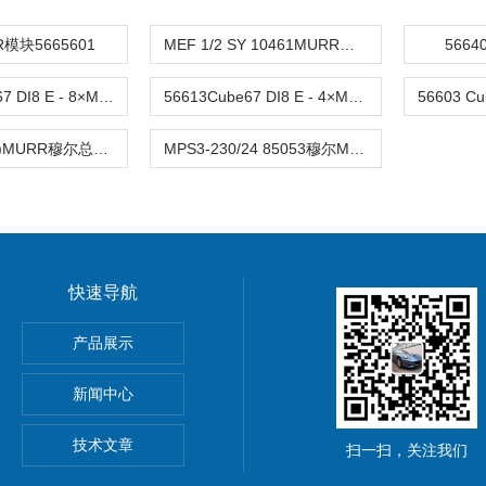
模块5665601
MEF 1/2 SY 10461MURR穆尔EMC过滤器
566
56623 Cube67 DI8 E - 8×M8MURR 电源模块
56613Cube67 DI8 E - 4×M12穆尔MURR模块
DO6 DO6 (E)MURR穆尔总线模块56605
MPS3-230/24 85053穆尔MURR电源
快速导航
动单元
产品展示
0穆尔MICO4.4智能电流分配器
新闻中心
M8C上海鹰峰电抗器
技术文章
扫一扫，关注我们