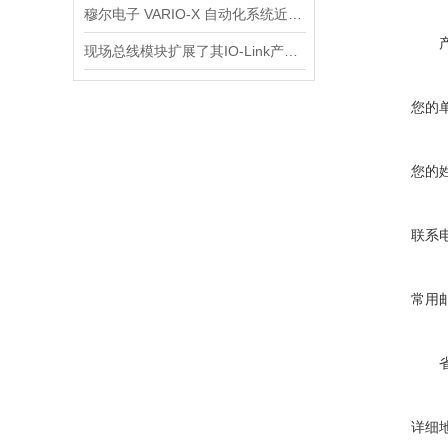
穆尔电子 VARIO-X 自动化系统近期赢得双料大奖
现场总线模块扩展了其IO-Link产品组合
您的
您的
联系
常用
详细