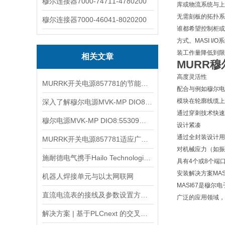
穆尔连接器7000-74711-4780200
库或物流系统与上位
无需刻板的拓扑系
穆尔连接器7000-46041-8020200
谁都希望控制柜或
方式。MASI 
装工作量降低到限
相关文章
MURR穆
高度灵活性
MURRK开关电源857781的节能特点与环保优势
配合与例如穆尔电子的
模块在轮廓线缆上
深入了解穆尔电源MVK-MP DIO8:55309的工作原理和结构
通过穿刺技术快速
穆尔电源MVK-MP DIO8:55309的兼容性与扩展性分析
设计紧凑
通过全封装设计用
MURRK开关电源857781适应广泛的输入电压范围
对机械应力（如振
施耐德电气携手Hailo Technologies，以AI技术赋能工业自动化
具有4个或8个端
安装解决方案MA
机器人焊接单元与以太网联网
MASI67是穆
直流电流表的接线及参数设置方法（报警、通讯、变送）
广泛的应用领域，
解决方案 | 基于PLCnext 的交叉带分拣控制系统