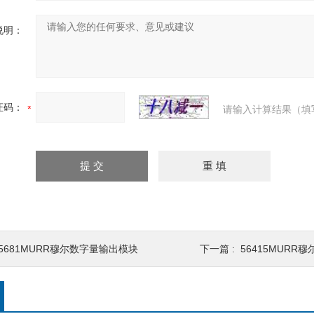
说明：
证码：
请输入计算结果（填
55681MURR穆尔数字量输出模块
下一篇 :
56415MURR穆