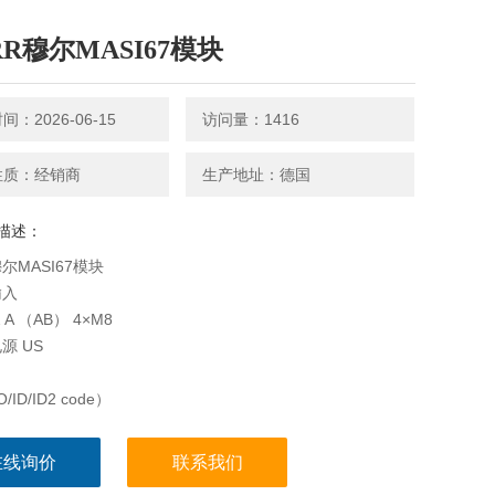
RR穆尔MASI67模块
：2026-06-15
访问量：1416
性质：经销商
生产地址：德国
描述：
尔MASI67模块
输入
.2 A （AB） 4×M8
源 US
/ID/ID2 code）
围
在线询价
联系我们