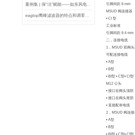
案例集 | 保“洁”赋能——如东风电陆上换流站暖通系统应用
引脚间距 8 mm
MSUD 阀连接器
eagtop鹰峰滤波器的特点和调零的两种方法
• CI 型
工业标准
引脚间距 9.4 mm
二，连接电缆
1，MSUD 双阀
可配连接电缆
• A型
• B型
• BI型 • C型• CI型
M12 公头
• 接口在阀头顶部
• 接口在阀头尾部
• 直接配有电缆
2，MSUD 阀连
• A型
• B型
• BI型 • C型• CI型