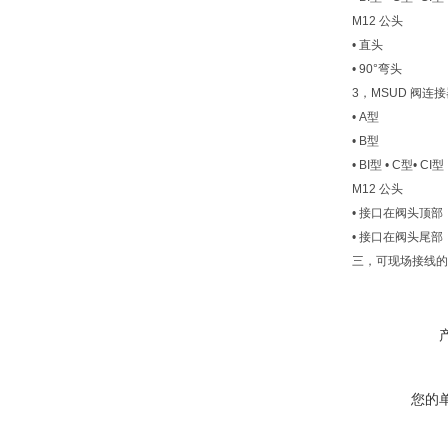
M12 公头
• 直头
• 90°弯头
3，MSUD 阀连
• A型
• B型
• BI型 • C型• CI型
M12 公头
• 接口在阀头顶部
• 接口在阀头尾部
三，可现场接线的
您的