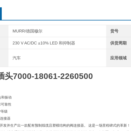
MURR/德国穆尔
货号
230 V AC/DC ±10% LED 和抑制器
供货周期
汽车
应用领域
插头
7000-18061-2260500
冲击和振动
确保可靠性
 防护等级
连接器
尔电子开发并生产出一款配有预制线缆且塑模结构的阀连接器。 这是一场里程碑式的革新！