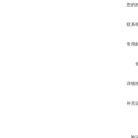
您的
联系
常用
详细
补充
验