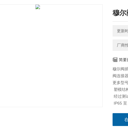
穆尔
更新时间
厂商
简要
穆尔阀
阀连接
更多型
 塑模
 经
 IP65