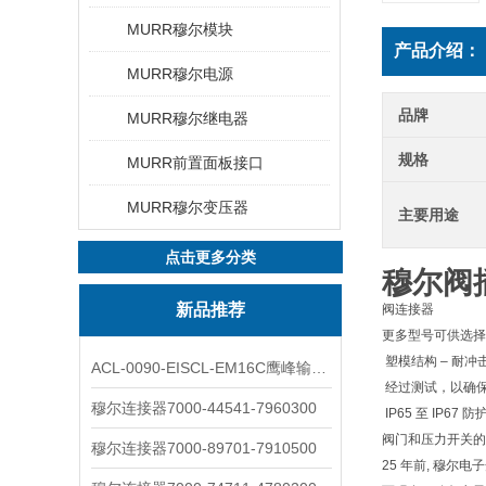
MURR穆尔模块
产品介绍：
MURR穆尔电源
品牌
MURR穆尔继电器
规格
MURR前置面板接口
MURR穆尔变压器
主要用途
点击更多分类
穆尔阀
新品推荐
阀连接器
更多型号可供选择
 塑模结构 – 耐
ACL-0090-EISCL-EM16C鹰峰输出电抗器：为变频系统保驾护航
 经过测试，以
穆尔连接器7000-44541-7960300
 IP65 至 IP67
阀门和压力开关的
穆尔连接器7000-89701-7910500
25 年前, 穆