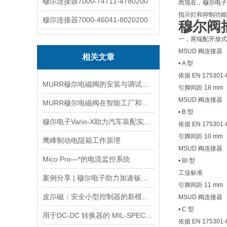
穆尔连接器7000-74711-4780200
而现在，穆尔电子
指示灯和抑制功能
穆尔连接器7000-46041-8020200
穆尔阀
一，尾端配开放式
MSUD 阀连接器
相关文章
• A 型
依据 EN 175301-8
MURR穆尔电磁阀的安装与调试步骤说明
引脚间距 18 mm
MSUD 阀连接器
MURR穆尔电磁阀在智能工厂和物联网中的前沿应用
• B 型
穆尔电子Vario-X助力汽车装配实现柔性化生产新突破
依据 EN 175301-8
引脚间距 10 mm
鹰峰制动电阻箱工作原理
MSUD 阀连接器
Mico Pro—*的电流监控系统
• BI 型
工业标准
案例分享 | 穆尔电子助力加速钣金加工数字化进程
引脚间距 11 mm
皮尔磁：安全小型控制器的新模块——紧凑且经济
MSUD 阀连接器
• C 型
用于DC-DC 转换器的 MIL-SPEC COTS EMC 输入滤波器
依据 EN 175301-8