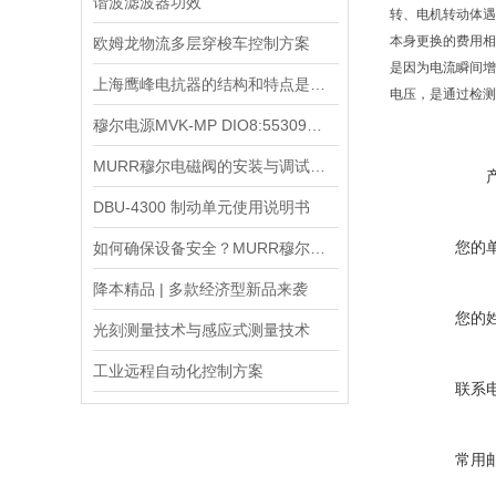
谐波滤波器功效
转、电机转动体遇
本身更换的费用相
欧姆龙物流多层穿梭车控制方案
是因为电流瞬间增
上海鹰峰电抗器的结构和特点是怎样的？
电压，是通过检测
穆尔电源MVK-MP DIO8:55309的兼容性与扩展性分析
MURR穆尔电磁阀的安装与调试步骤说明
DBU-4300 制动单元使用说明书
您的
如何确保设备安全？MURR穆尔电源85001的保护功能？
降本精品 | 多款经济型新品来袭
您的
光刻测量技术与感应式测量技术
工业远程自动化控制方案
联系
常用