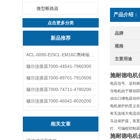
微型断路器
产品介绍：
点击更多分类
品牌
新品推荐
规格
ACL-0090-EISCL-EM16C鹰峰输出电抗器：为变频系统保驾护航
主要用途
穆尔连接器7000-44541-7960300
施耐德电机
穆尔连接器7000-89701-7910500
电压信号、送到相
穆尔连接器7000-74711-4780200
当电机由于驱动部
动出口继电器动作
穆尔连接器7000-46041-8020200
电机保护的意义在
有无连续大电流信
马达保护器，装置
相关文章
灯、可编程控制器
施耐德电机