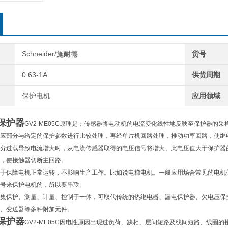
Schneider/施耐德
货号
0.63-1A
供货周期
保护电机
应用领域
保护器
GV2-ME05C原理是；传感器将电动机的电流变化线性地反映至保护器的
应部分与给定的保护参数进行比较处理，再经单片机回路处理，推动功率回路，使继
分过载导致电流增大时，从电流传感器取得的电压信号将增大、此电压值大于保护器
，使接触器切断主回路。
于保障电机正常运转，不影响生产工作。比如说电梯电机。一般应用场合常见的电机
号来保护电机的，所以要串联。
集保护、测量、计量、控制于一体，可取代传统的热继电器、漏电保护器、欠电压保
、变送器等多种附加元件。
保护器
GV2-ME05C因电性原因出现过负荷、缺相、层间短路及线间短路、线圈