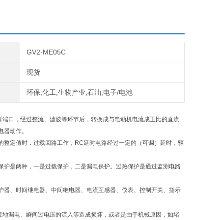
GV2-ME05C
现货
环保,化工,生物产业,石油,电子/电池
采样端口，经过整流、滤波等环节后，转换成与电动机电流成正比的直流
电器动作。
的整定值时，过载回路工作，RC延时电路经过一定的（可调）延时，驱
保护是两种，一是过载保护，二是漏电保护。过热保护是通过监测电路
护器、时间继电器、中间继电器、电流互感器、仪表、控制开关、指示
的接地漏电、瞬间过电压的流入等造成损坏，或者是由于机械原因，如堵