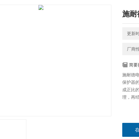
施耐
更新时间
厂商
简要
施耐德
保护器
成正比
理，再