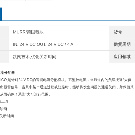
MURR/德国穆尔
货号
IN: 24 V DC OUT: 24 V DC / 4 A
供货周期
跳闸技术,优化关断时间
应用领域
电流分配器
ICO 是针对24 V DC的智能电流分配模块。它监控电流，当通道内的负载接近*大值
出报警信号，当其中某个通道过载或短路时，能够将发生问题的通道关闭，并保留其
从而确保了系统*大可运行范围。
殊工具
诊断
化关断时间