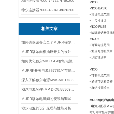
穆尔连接器7000-74711-4780200
MICO
MICO BASIC
穆尔连接器7000-46041-8020200
• 预设电流范围
• 小尺寸设计
MICO FUSE
相关文章
• 玻璃管熔断器插槽 
MICO+
如何确保设备安全？MURR穆尔电源85001的保护功能？
• 可调电流范围
• 通道可远程关断
MURR穆尔面板插座开关的设计与功能解析
• 预防性诊断
如何优化穆尔MICO 4.4智能电流分配器的性能？
MICO
MURRK开关电源857781的节能特点与环保优势
• 可调电流范围
深入了解穆尔电源MVK-MP DIO8:55309的工作原理和结构
• 通道可远程关断
• 群组报警输出
穆尔电源MVK-MP DIO8:55309的兼容性与扩展性分析
MURR穆尔电磁阀的安装与调试步骤说明
MURR穆尔智能
电流分配器来自穆
穆尔电源的设计原理与性能分析
时可即时显示并输