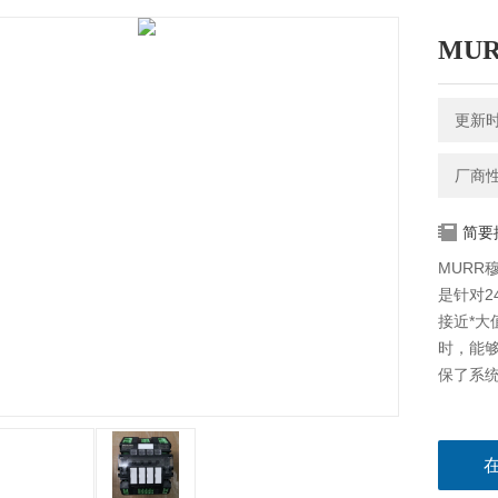
MU
更新时间
厂商
简要
MURR穆
是针对2
接近*
时，能
保了系统