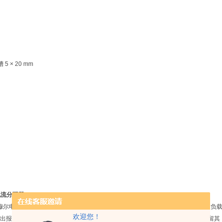
5 × 20 mm
电流分配器
尔电子的 MICO 是针对24 V DC的智能电流分配模块。它监控电流，当通道内的负
欢迎您！
出报警信号，当其中某个通道过载或短路时，能够将发生问题的通道关闭，并保留其