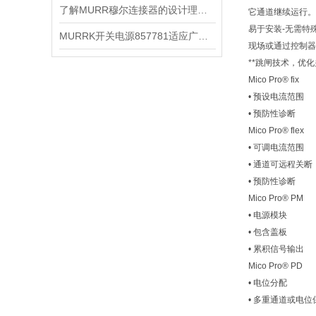
了解MURR穆尔连接器的设计理念与特点
它通道继续运行。
易于安装-无需特
MURRK开关电源857781适应广泛的输入电压范围
现场或通过控制器
**跳闸技术，优
Mico Pro® fix
• 预设电流范围
• 预防性诊断
Mico Pro® flex
• 可调电流范围
• 通道可远程关断
• 预防性诊断
Mico Pro® PM
• 电源模块
• 包含盖板
• 累积信号输出
Mico Pro® PD
• 电位分配
• 多重通道或电位