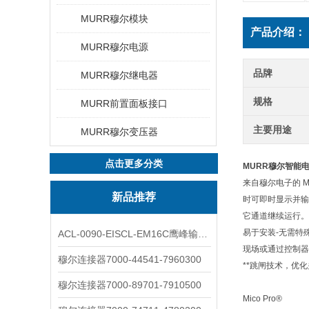
MURR穆尔模块
产品介绍：
MURR穆尔电源
品牌
MURR穆尔继电器
规格
MURR前置面板接口
主要用途
MURR穆尔变压器
点击更多分类
MURR穆尔智能
来自穆尔电子的 M
新品推荐
时可即时显示并输
它通道继续运行。
易于安装-无需特
ACL-0090-EISCL-EM16C鹰峰输出电抗器：为变频系统保驾护航
现场或通过控制器
穆尔连接器7000-44541-7960300
**跳闸技术，优
穆尔连接器7000-89701-7910500
Mico Pro®