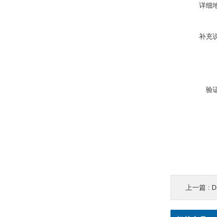
详细
补充
验
上一篇 :