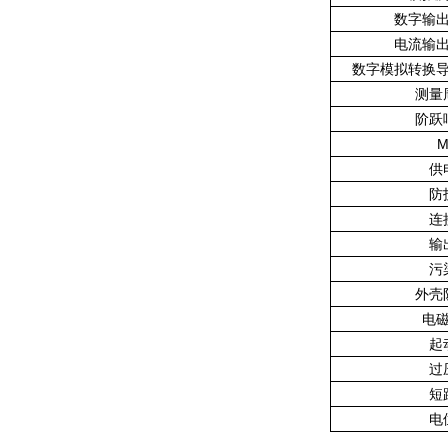
数字输
电流输
数字模拟转换
测量
阶跃
M
供
防
连
输
污
外壳
电
起
过
短
电