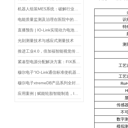
机器人组装MES系统：破解行业痛点
电能质量监测及治理在医院中的应用
识
特
直播预告 | IO-Link实现动力电池制造无缝通信
光刻测量技术与感应式测量技术
测
推进工业4.0，倍加福智能视觉传感器为智能工厂提供可靠的解决方案
紧凑型电源分配解决方案：FIX系列电源分配模块
工艺
穆尔电子“IO-Link通信标准使机器更加高效、灵活和经济
工艺
穆尔电子xtremeDB产品系列全封装CANopen现场总线模块
Ro
H
应用案例 | 赋能轮胎智能制造，IO-Link让生产更高效！
传感
不
数字
模拟