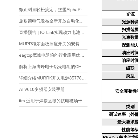
微距测量轻松搞定，堡盟AlphaProx®电感式传感器
光源
施耐德电气发布全新开放自动化平台，开启“软件驱动自动化”时代
光源种
扫描范
直播预告 | IO-Link实现动力电池制造无缝通信
光束数
MURR穆尔面板插座开关的安装流程主要以清洁到接线到固定
探测能
响应时
eagtop鹰峰电阻箱的行业应用优势与性能提升研究
响应时
解析上海鹰峰电子铝壳电阻的CE认证符合性
级联
类型
详细介绍MURRK开关电源857781的特点与优势
ATV610变频器安装手册
安全完整性
ifm 适用于焊接区域的抗电磁场干扰的Kplus传感器
类别
测试速率（外
最大要求
性能等
PFH
D
（每小时危