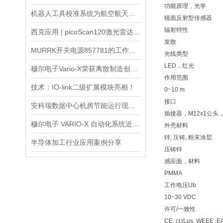
功能原理，光学
机器人工具校准系统为航空航天制造自动化的精准度保驾护航
镜面反射型传感器
辐射特性
西克应用 | picoScan120激光雷达—室内AGV/AMR 2D导航
发散
MURRK开关电源857781的工作原理和组成结构是怎样的
光线类型
LED，红光
穆尔电子Vario-X荣获离散制造创新奖，助力汽车装配实现柔性化生产新突破
作用范围
技术：IO-link二级扩展模块亮相！
0~10 m
接口
安科瑞数据中心机房节能运行现状与问题分析
插接器，M12x1公头
穆尔电子 VARIO-X 自动化系统近期赢得双料大奖
外壳材料
锌, 压铸, 粉末涂层
半导体加工行业应用案例分享
压铸锌
感应面，材料
PMMA
工作电压Ub
10~30 VDC
许可/一致性
CE, cULus, WEEE, E