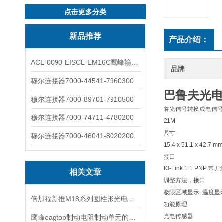
点击更多分类
新品推荐
产品介绍：
ACL-0090-EISCL-EM16C鹰峰输出电抗器：为变频系统保驾护航
品牌
穆尔连接器7000-44541-7960300
巴鲁夫光
穆尔连接器7000-89701-7910500
将光信号转换成电信
穆尔连接器7000-74711-4780200
21M
尺寸
穆尔连接器7000-46041-8020200
15.4 x 51.1 x 42.7 m
接口
IO-Link 1.1 PNP 
相关文章
调整方法，接口
极限区域显示, 温度显
倍加福新推M18系列圆柱形光电传感器，通用更灵活
功能原理
光电传感器
鹰峰eagtop制动电阻制动单元的优点有哪些