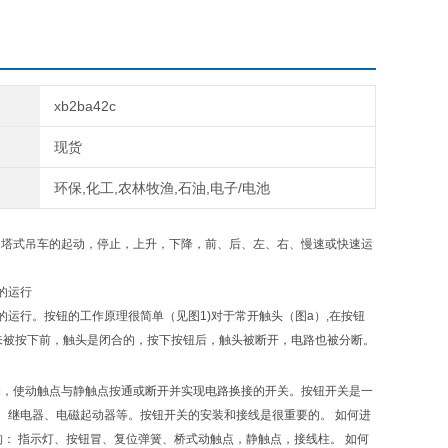
xb2ba42c
现货
环保,化工,农林牧渔,石油,电子/电池
；塔式吊车的起动，停止，上升，下降，前、后、左、右、慢速或快速运
的运行
运行。按钮的工作原理很简单（见图1)对于常开触头（图a）,在按钮
钮未被按下前，触头是闭合的，按下按钮后，触头被断开，电路也被分断。
推动传动机构，使动触点与静触点按通或断开并实现电路换接的开关。按钮开关是一
、继电器、电磁起动器等。按钮开关的安装和接线是很重要的。 如何进
结构： 指示灯、按钮冒、复位弹簧、桥式动触点，静触点，接线柱。 如何