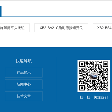
42C施耐德平头按钮
XB2-BA21C施耐德按钮开关
XB2-B
快速导航
动单元
产品展示
0穆尔MICO4.4智能电流分配器
新闻中心
M8C上海鹰峰电抗器
技术文章
扫一扫，关注我们