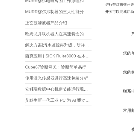
MURR穆尔电磁阀的工作原理和结构组成介绍
进行带灯按钮开关
MURR穆尔抑制器的三大性能分别是什么？
开关可以完成启动
正玄波滤波器产品介绍
欧姆龙并联机器人在高速装盒的应用方案
解决方案|污水监控再升级，研祥智能助力环保治理绿色革新
您的
西克应用 | SICK Ruler3000 在木栈板视觉检测中的应用
Cube67诊断网关：诊断简单易行
您的
使用激光传感器进行高速包装分析
安科瑞数据中心机房节能运行现状与问题分析
联系
艾默生新一代工业 PC 为 AI 驱动的自动化提供*的加固计算平台
常用