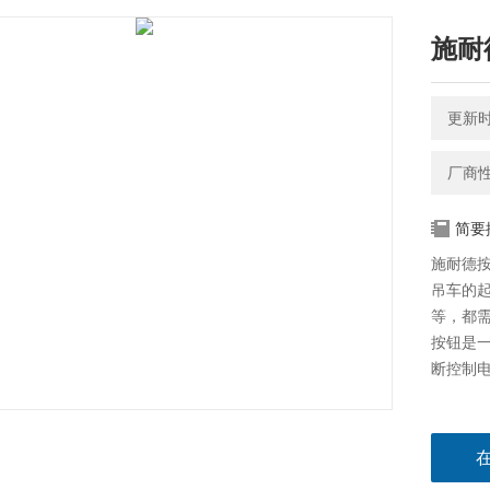
施耐
更新时间
厂商
简要
施耐德
吊车的
等，都
按钮是
断控制