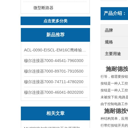
微型断路器
产品介绍：
点击更多分类
品牌
新品推荐
规格
ACL-0090-EISCL-EM16C鹰峰输出电抗器：为变频系统保驾护航
主要用途
穆尔连接器7000-44541-7960300
施耐德按钮 
穆尔连接器7000-89701-7910500
行等，都需要按钮
穆尔连接器7000-74711-4780200
按钮是一种人工控
按钮是一种人工控
穆尔连接器7000-46041-8020200
未被按下前,电路
由于控制电路工作
施耐德按钮
相关文章
种结构简单，应用
行带灯按钮开关的