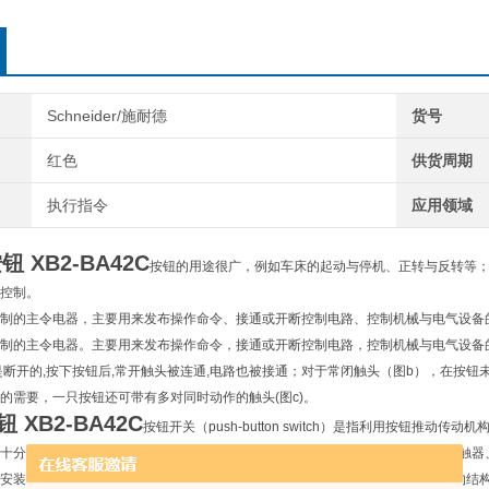
Schneider/施耐德
货号
红色
供货周期
执行指令
应用领域
XB2-BA42C
按钮的用途很广，例如车床的起动与停机、正转与反转等
控制。
制的主令电器，主要用来发布操作命令、接通或开断控制电路、控制机械与电气设备
制的主令电器。主要用来发布操作命令，接通或开断控制电路，控制机械与电气设备的
是断开的,按下按钮后,常开触头被连通,电路也被接通；对于常闭触头（图b），在按
的需要，一只按钮还可带有多对同时动作的触头(图c)。
 XB2-BA42C
按钮开关（push-button switch）是指利用按钮
十分广泛的主令电器。在电气自动控制电路中，用于手动发出控制信号以控制接触器
安装和接线 工具/原料 一件带灯按钮开关 一些电缆线 方法/步骤 1 带灯按钮开关的